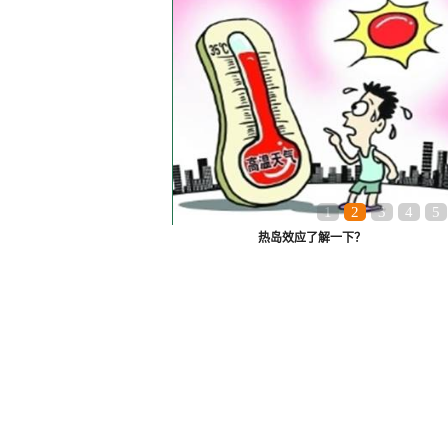
1
2
3
4
5
热岛效应了解一下？