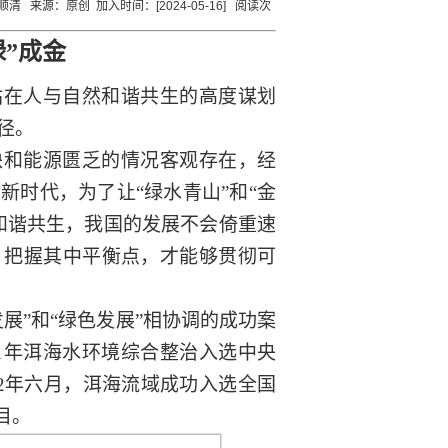
来源：原创 加入时间：[2024-05-16] 阅读次
绿”成金
站在人与自然和谐共生的高度谋划
径。
缺和能源匮乏的情况客观存在，经
入新时代，为了让
“绿水青山”和“金
和谐共生，我国的发展不会倚重速
，把握其中平衡点，才能够贯彻可
发展”和“绿色发展”相协调的成功案
21年洱海水环境综合整治入选中央
22年六月，洱海流域成功入选全国
目。