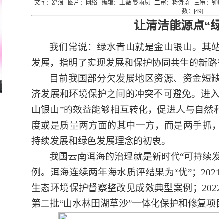
文字：舒浪 图片：网络 编辑：王薇 晏雨凤 二审：杨诗琦 三审：钟顺清 
数：[
49
]
让清洁能源点
“
我们常说：绿水青山就是金山银山。其
发展，指明了实现发展和保护协同共生的新路
目前我国部分欠发展地区资源、资金短
济发展和环境保护之间的冲突不可避免。进
山银山”的效益能够相互转化，促进人与自然
度或是质量两方面的其中一方，而是两手抓
持续发展和绿色发展理念的初衷。
我国云南洱海的治理就是新时代
“可持续
例。洱海连续两年海水质评结果为“优”；20
生态环境保护督察整改见成效典型案例；20
第二批“山水林田湖草沙”一体化保护和修复项