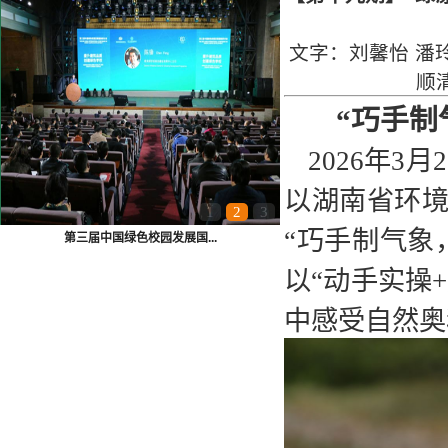
文字：刘馨怡 潘
顺清
“巧手制
2026年
以湖南省环
1
2
3
“巧手制气象
“宣传贯彻十九大精神，环...
以“动手实操
中感受自然奥